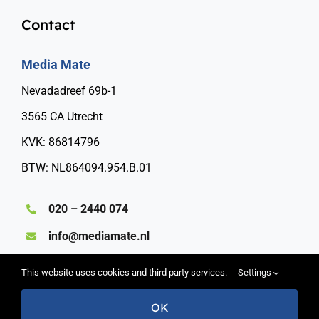
Contact
Media Mate
Nevadadreef 69b-1
3565 CA Utrecht
KVK: 86814796
BTW: NL864094.954.B.01
020 – 2440 074
info@mediamate.nl
This website uses cookies and third party services.
Settings
OK