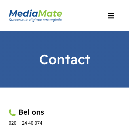
Skip
to
Toggl
content
Navig
Home
Diensten
Contact
Ons werk
Over ons
Blog
Bel ons
Contact
020 – 24 40 074