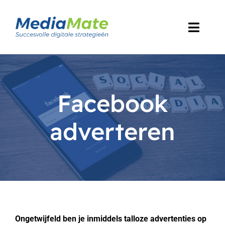
Skip
to
Toggl
content
Navig
Home
Diensten
Facebook
Ons werk
adverteren
Over ons
Blog
Contact
Ongetwijfeld ben je inmiddels talloze advertenties op