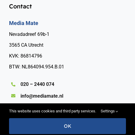
Contact
Media Mate
Nevadadreef 69b-1
3565 CA Utrecht
KVK: 86814796
BTW: NL864094.954.B.01
020 – 2440 074
info@mediamate.nl
This website uses cookies and third party services.
Settings
OK